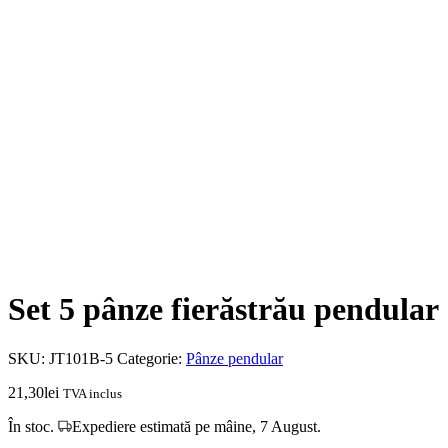
Set 5 pânze fierăstrău pendular 
SKU:
JT101B-5
Categorie:
Pânze pendular
21,30
lei
TVA inclus
În stoc.
Expediere estimată pe mâine, 7 August.