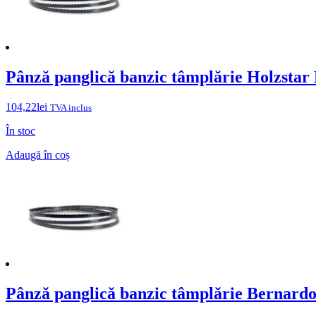
Pânză panglică banzic tâmplărie Holzsta
104,22
lei
TVA inclus
În stoc
Adaugă în coș
Pânză panglică banzic tâmplărie Bernard