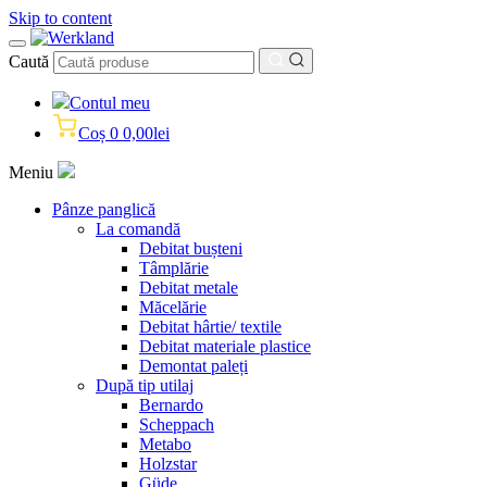
Skip to content
Caută
Contul meu
Coș
0
0,00
lei
Meniu
Pânze panglică
La comandă
Debitat bușteni
Tâmplărie
Debitat metale
Măcelărie
Debitat hârtie/ textile
Debitat materiale plastice
Demontat paleți
După tip utilaj
Bernardo
Scheppach
Metabo
Holzstar
Güde