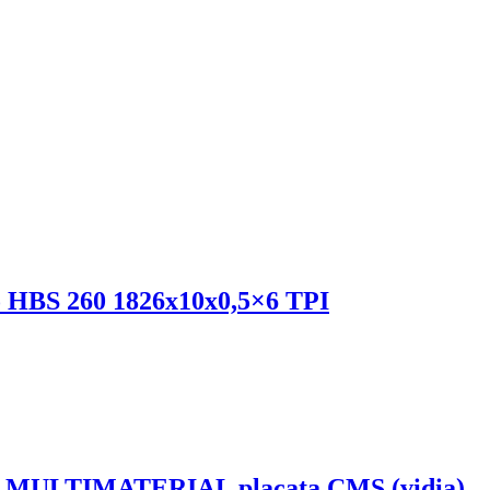
o HBS 260 1826x10x0,5×6 TPI
 SWZ MULTIMATERIAL placata CMS (vidia)