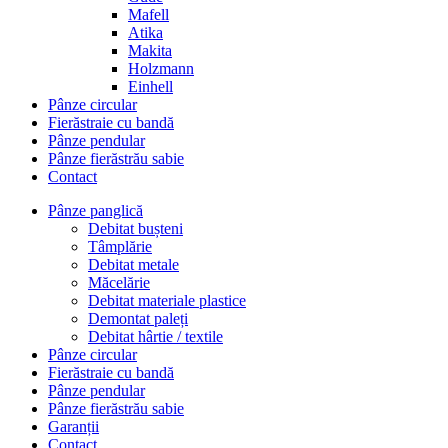
Mafell
Atika
Makita
Holzmann
Einhell
Pânze circular
Fierăstraie cu bandă
Pânze pendular
Pânze fierăstrău sabie
Contact
Pânze panglică
Debitat bușteni
Tâmplărie
Debitat metale
Măcelărie
Debitat materiale plastice
Demontat paleți
Debitat hârtie / textile
Pânze circular
Fierăstraie cu bandă
Pânze pendular
Pânze fierăstrău sabie
Garanții
Contact