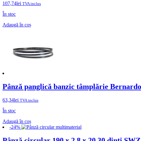
107,74
lei
TVA inclus
În stoc
Adaugă în coș
Pânză panglică banzic tâmplărie Bernard
63,34
lei
TVA inclus
În stoc
Adaugă în coș
-24%
Pânză circular 190 x 2.8 x 20 30 dinti